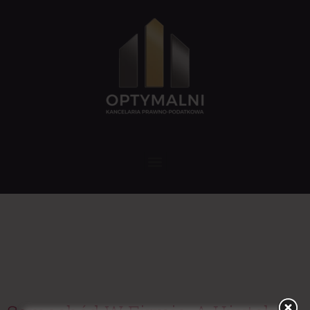
Tag:
amortyzacja
samochodu
firmowego