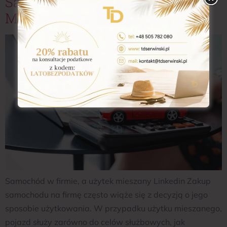
Samochód W Firmie, A Użytek
Mieszany
Samochód w firmie, a użytek mieszany Linkedin Zakup
samochodu na firmę często wiąże się z decyzją o jego
sposobie użytkowania. W przypadku użytku mieszanego,
pojazd służy zarówno do celów służbowych, jak