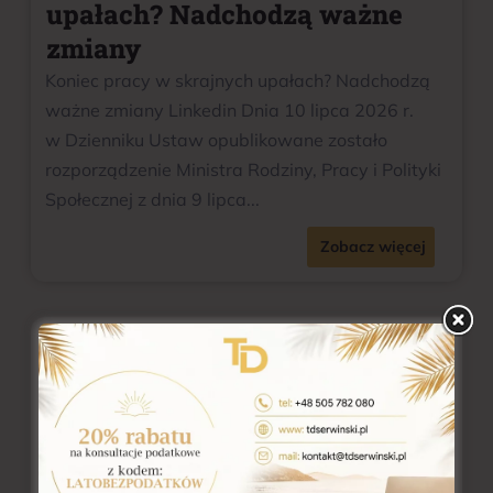
upałach? Nadchodzą ważne
zmiany
Koniec pracy w skrajnych upałach? Nadchodzą
ważne zmiany Linkedin Dnia 10 lipca 2026 r.
w Dzienniku Ustaw opublikowane zostało
rozporządzenie Ministra Rodziny, Pracy i Polityki
Społecznej z dnia 9 lipca...
Zobacz więcej