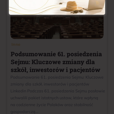
Inne
Podsumowanie 61. posiedzenia
Sejmu: Kluczowe zmiany dla
szkół, inwestorów i pacjentów
Podsumowanie 61. posiedzenia Sejmu: Kluczowe
zmiany dla szkół, inwestorów i pacjentów
Linkedin Podczas 61. posiedzenia Sejmu posłowie
uchwalili pakiet istotnych ustaw, które wpłyną
na codzienne życie Polaków oraz stabilność
gospodarczą...