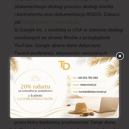
(dokumentacja obsługi procesu obsługi klienta
i kontrahenta oraz dokumentacja RODO). Zobacz
jak
Google chroni Twoje dane
;
5) Google Inc. z siedzibą w USA w zakresie obsługi
osadzonych na stronie filmów z przeglądarki
YouTube. Google zbiera dane dotyczące
Twoich preferencji, aktywności związanych
z oglądaniem filmów, co może mieć wpływ
na wyświetlane reklamy oraz kształt
Twoich playlist. Zobacz jak
YouTube dba
o prywatność Twoich danych.
§6. Termin przechowywania
danych.
Nie jesteśmy w stanie określić jednego okresu
przez który będziemy przetwarzać Twoje dane.