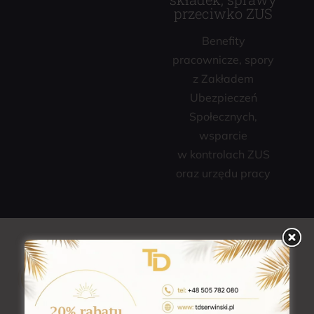
przeciwko ZUS
Benefity
pracownicze, spory
z Zakładem
Ubezpieczeń
Społecznych,
wsparcie
w kontrolach ZUS
oraz urzędu pracy
REFERENCJE
Polecają nas
Zaufanie naszych