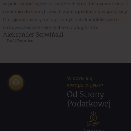
w pełni skupić się na szczegółach oraz dostosować nasze
działania do specyficznych wymagań każdej współpracy.
Oferujemy rozwiązania przemyślane, kompleksowe i –
co najważniejsze – korzystne na długie lata.
Aleksander Serwiński
~ Twój Doradca
W CZYM SIĘ
SPECJALIZUJEMY?
Od Strony
Podatkowej