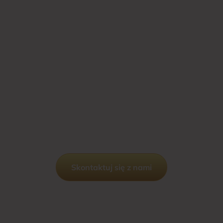
Pewność w podatkach
i prawie –
z nami każdy krok jest
bezpieczny
Profesjonalizm i relacje na lata – Twoja kancelaria
prawno-podatkowa
z siedzibą w Toruniu, obsługująca klientów
na terenie całej Polski.
Skontaktuj się z nami