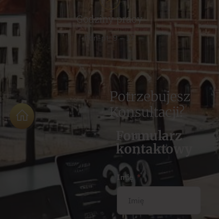
Godziny pracy
Pon-pt: 9 – 17
Potrzebujesz
Konsultacji?
Formularz
kontaktowy
Imię