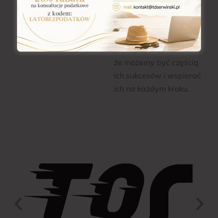
klientów to nasza
największa
rekomendacja.
Cieszymy się,
że możemy być częścią
ich sukcesów i wspierać
ich na każdym kroku.