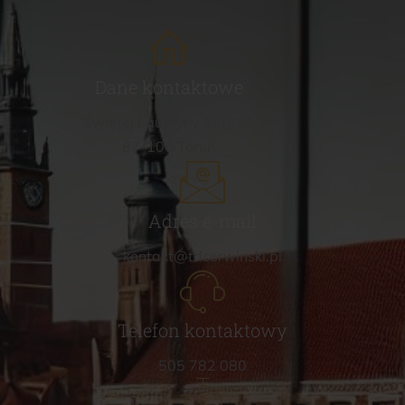
Dane kontaktowe
Świętej Faustyny 16B/67
87-100 Toruń
Adres e-mail
kontakt@tdserwinski.pl
Telefon kontaktowy
505 782 080