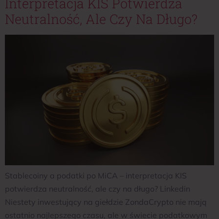
Interpretacja KIS Potwierdza
Neutralność, Ale Czy Na Długo?
Stablecoiny a podatki po MiCA – interpretacja KIS
potwierdza neutralność, ale czy na długo? Linkedin
Niestety inwestujący na giełdzie ZondaCrypto nie mają
ostatnio najlepszego czasu, ale w świecie podatkowym