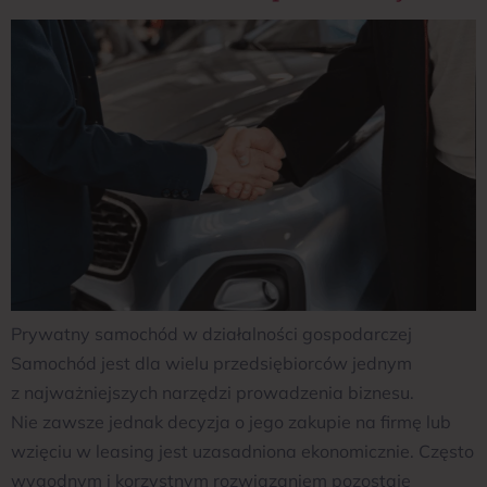
Prywatny samochód w działalności gospodarczej
Samochód jest dla wielu przedsiębiorców jednym
z najważniejszych narzędzi prowadzenia biznesu.
Nie zawsze jednak decyzja o jego zakupie na firmę lub
wzięciu w leasing jest uzasadniona ekonomicznie. Często
wygodnym i korzystnym rozwiązaniem pozostaje