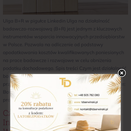
Ulga B+R w pigułce Linkedin Ulga na działalność
badawczo-rozwojową (B+R) jest jednym z kluczowych
instrumentów wsparcia innowacyjnych przedsiębiorstw
w Polsce. Pozwala na odliczenie od podstawy
opodatkowania kosztów kwalifikowanych poniesionych
na prace badawcze i rozwojowe w celu obniżenia
podatku dochodowego. Spis treści Czym jest działalność
badawczo-rozwojowa? Działalność B+R obejmuje
przede wszystkim badania naukowe i prace rozwojowe:
Badania podstawowe – teoretyczne lub empiryczne
prace mające na celu zdobywanie […]
Czy “donejty” Od Widzów
Internetowych To Darowizna