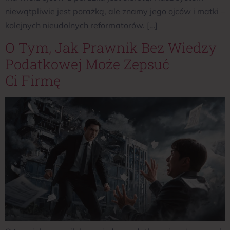
niewątpliwie jest porażką, ale znamy jego ojców i matki –
kolejnych nieudolnych reformatorów. […]
O Tym, Jak Prawnik Bez Wiedzy
Podatkowej Może Zepsuć
Ci Firmę