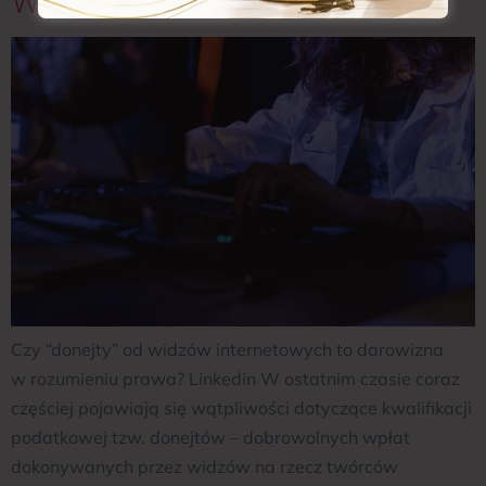
W Rozumieniu Prawa?
Czy “donejty” od widzów internetowych to darowizna
w rozumieniu prawa? Linkedin W ostatnim czasie coraz
częściej pojawiają się wątpliwości dotyczące kwalifikacji
podatkowej tzw. donejtów – dobrowolnych wpłat
dokonywanych przez widzów na rzecz twórców