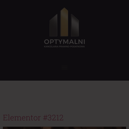
Category:
Doradztwo
podatkowe
Elementor #3212