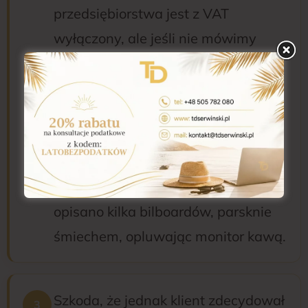
przedsiębiorstwa jest z VAT
wyłączony, ale jeśli nie mówimy
o przedsiębiorstwie, rozumianym
jako „cała firma”, to VAT już jest).
A wg mojej wiedzy i doświadczenia
przeciętny urzędnik skarbowy
czytając akt notarialny,
w którym jako „przedsiębiorstwo”
opisano kilka bilboardów, parsknie
śmiechem, opluwając monitor kawą.
Szkoda, że jednak klient zdecydował