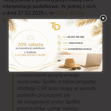
interpretacje podatkowe. W jednej z nich,
z dnia 27.02.2025 r. nr
0111-KDIB1-
1.4010.16.2025.2.BS
potwierdzono, że:
„
Uwzględniając zatem okoliczność,
że przekazywane darowizny
wywierają ww. pozytywny wpływ
na prowadzoną przez Państwa
działalność gospodarczą,
są poniesione w celu budowania
i umacniania pozytywnego
wizerunku Spółki, a także przyjętej
strategii CSR oraz mogą w sposób
pośredni przyczynić się
do osiągnięcia przez Spółkę
przychodów, uznać należy,