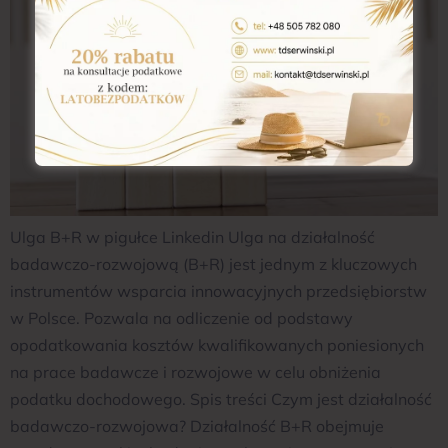
Ulga B+R w pigułce Linkedin Ulga na działalność
badawczo-rozwojową (B+R) jest jednym z kluczowych
instrumentów wsparcia innowacyjnych przedsiębiorstw
w Polsce. Pozwala na odliczenie od podstawy
opodatkowania kosztów kwalifikowanych poniesionych
na prace badawcze i rozwojowe w celu obniżenia
podatku dochodowego. Spis treści Czym jest działalność
badawczo-rozwojowa? Działalność B+R obejmuje