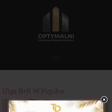
Tag:
badania naukowe
Ulga B+R W Pigułce