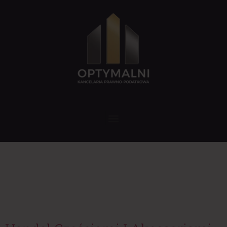
Tag:
części
samochodowe
a podatki