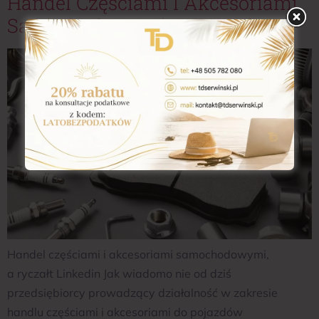
Handel Częściami I Akcesoriami
Samochodowymi, A Ryczałt
Handel częściami i akcesoriami samochodowymi,
a ryczałt Linkedin Jak wiadomo nie od dziś
przedsiębiorcy prowadzący działalność w zakresie
handlu częściami i akcesoriami do pojazdów