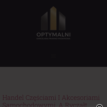
Tag:
interfejs
diagnostyczny
Handel Częściami I Akcesoriami
Samochodowymi, A Ryczałt