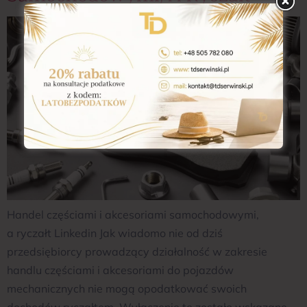
Handel częściami i akcesoriami samochodowymi,
a ryczałt Linkedin Jak wiadomo nie od dziś
przedsiębiorcy prowadzący działalność w zakresie
handlu częściami i akcesoriami do pojazdów
mechanicznych nie mogą opodatkować swoich
dochodów ryczałtem. Wyłączenie te zostało wskazane