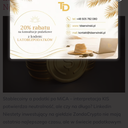
Neutralność, Ale Czy Na Długo?
Stablecoiny a podatki po MiCA – interpretacja KIS
potwierdza neutralność, ale czy na długo? Linkedin
Niestety inwestujący na giełdzie ZondaCrypto nie mają
ostatnio najlepszego czasu, ale w świecie podatkowym