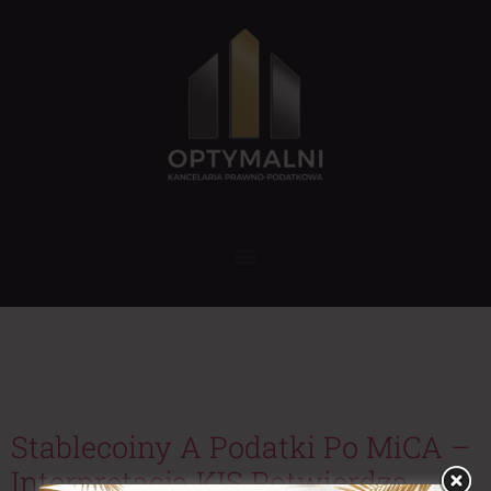
Tag:
interpretacja
podatkowa KIS
Stablecoiny A Podatki Po MiCA –
Interpretacja KIS Potwierdza