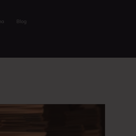
na
Blog