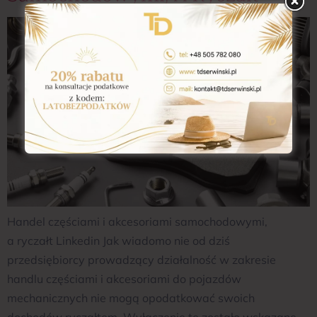
Handel częściami i akcesoriami samochodowymi,
a ryczałt Linkedin Jak wiadomo nie od dziś
przedsiębiorcy prowadzący działalność w zakresie
handlu częściami i akcesoriami do pojazdów
mechanicznych nie mogą opodatkować swoich
dochodów ryczałtem. Wyłączenie te zostało wskazane