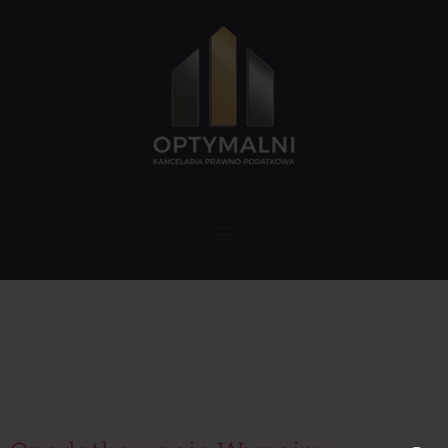
Tag:
podatek
od najmu prywatnego
2024