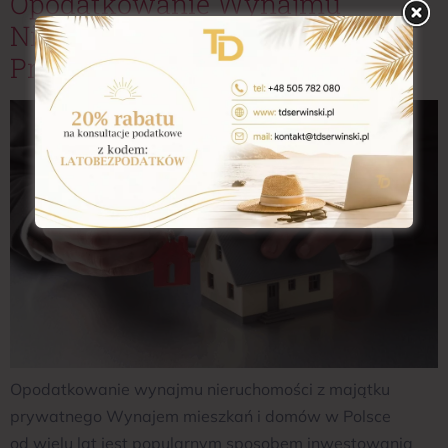
Opodatkowanie Wynajmu
Nieruchomości Z Majątku
Prywatnego
Opodatkowanie wynajmu nieruchomości z majątku
prywatnego Wynajem mieszkań i domów w Polsce
od wielu lat jest popularnym sposobem inwestowania