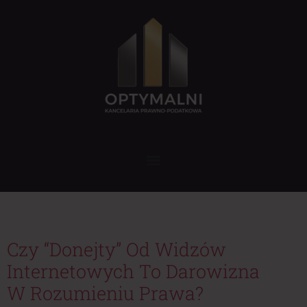
Tag:
prawo cywilne
Czy “donejty” Od Widzów
Internetowych To Darowizna
W Rozumieniu Prawa?