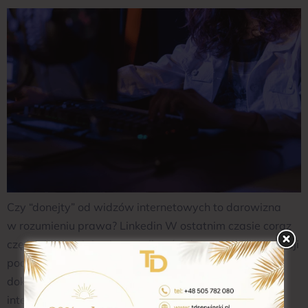
Czy “donejty” od widzów internetowych to darowizna
w rozumieniu prawa? Linkedin W ostatnim czasie coraz
częściej pojawiają się wątpliwości dotyczące kwalifikacji
podatkowej tzw. donejtów – dobrowolnych wpłat
dokonywanych przez widzów na rzecz twórców
internetowych. Organy podatkowe niejednokrotnie