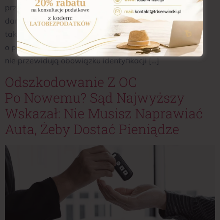
przyjmują, że brak możliwości pełnej identyfikacji
darczyńcy (np. imienia i nazwiska) wyklucza uznanie
takich wpłat za darowiznę. Tymczasem ani ustawa
o podatku od spadków i darowizn, ani Kodeks cywilny
nie przewidują obowiązku identyfikacji […]
Odszkodowanie Z OC
Po Nowemu? Sąd Najwyższy
Wskazał: Nie Musisz Naprawiać
Auta, Żeby Dostać Pieniądze