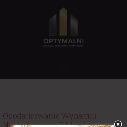
Tag:
stawki podatku
od najmu 8
Opodatkowanie Wynajmu
Nieruchomości Z Majątku