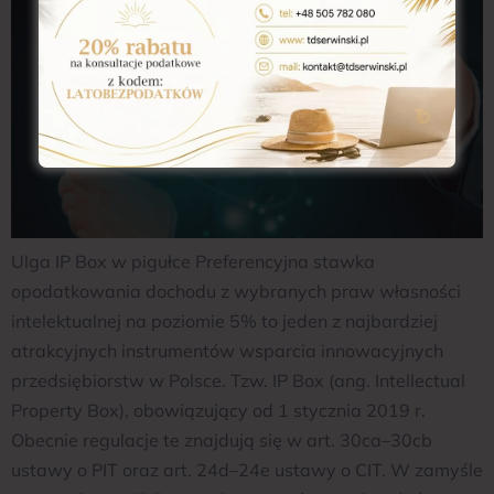
Ulga IP Box w pigułce Preferencyjna stawka
opodatkowania dochodu z wybranych praw własności
intelektualnej na poziomie 5% to jeden z najbardziej
atrakcyjnych instrumentów wsparcia innowacyjnych
przedsiębiorstw w Polsce. Tzw. IP Box (ang. Intellectual
Property Box), obowiązujący od 1 stycznia 2019 r.
Obecnie regulacje te znajdują się w art. 30ca–30cb
ustawy o PIT oraz art. 24d–24e ustawy o CIT. W zamyśle