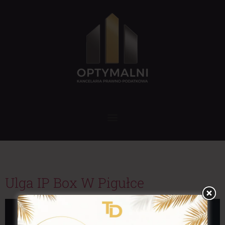
Tag:
Technologie
Ulga IP Box W Pigułce