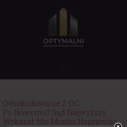
Tag:
uchwała SN
Odszkodowanie Z OC
Po Nowemu? Sąd Najwyższy
Wskazał: Nie Musisz Naprawiać