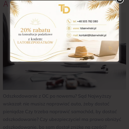
Auta, Żeby Dostać Pieniądze
Odszkodowanie z OC po nowemu? Sąd Najwyższy
wskazał: nie musisz naprawiać auta, żeby dostać
pieniądze Czy trzeba naprawić samochód, by dostać
odszkodowanie? Czy ubezpieczyciel ma prawo obniżyć
odszkodowanie, bo sam dostał zniżkę na części?