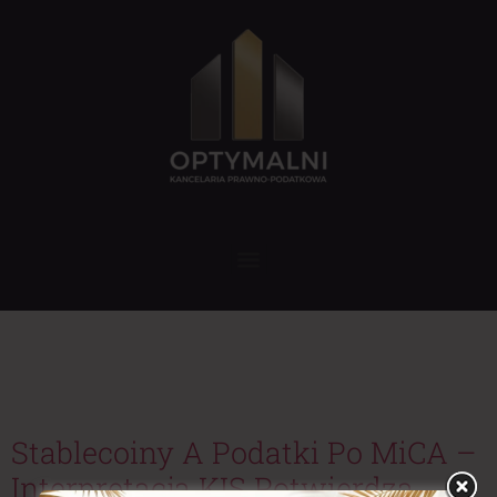
Tag:
waluta wirtualna
Polska
Stablecoiny A Podatki Po MiCA –
Interpretacja KIS Potwierdza