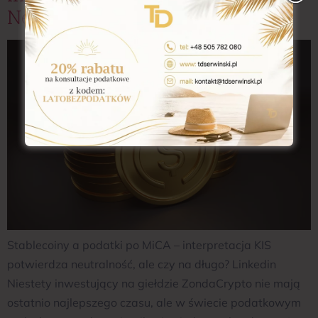
Neutralność, Ale Czy Na Długo?
Stablecoiny a podatki po MiCA – interpretacja KIS
potwierdza neutralność, ale czy na długo? Linkedin
Niestety inwestujący na giełdzie ZondaCrypto nie mają
ostatnio najlepszego czasu, ale w świecie podatkowym