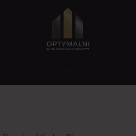
Tag:
zwolnienie
z podatku
od darowizny