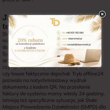
Jak to działa od strony
technicznej?
Standardem jest wysyłka online, gdzie data
nadania numeru KSeF ID staje się oficjalną
datą wystawienia i otrzymania dokumentu.
System sam weryfikuje tylko zgodność pliku
ze schematem, ale nie sprawdza,
czy np. wpisaliśmy dobrą stawkę VAT lub
czy towar faktycznie dojechał. Tryb offline24
pozwala na natychmiastowy wydruk
dokumentu z kodem QR. Na przesłanie
faktury do systemu mamy wtedy 24 godziny.
Istnieją też specyficzne sytuacje, jak Stałe
Miejsce Prowadzenia Działalności (SMPD) dla