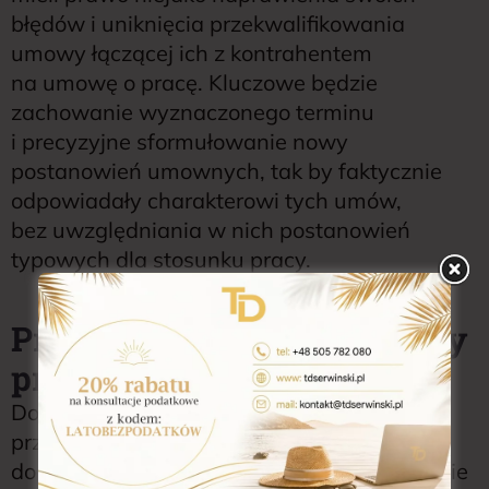
błędów i uniknięcia przekwalifikowania
umowy łączącej ich z kontrahentem
na umowę o pracę. Kluczowe będzie
zachowanie wyznaczonego terminu
i precyzyjne sformułowanie nowy
postanowień umownych, tak by faktycznie
odpowiadały charakterowi tych umów,
bez uwzględniania w nich postanowień
typowych dla stosunku pracy.
Przekwalifikowanie umowy
przez inspektora pracy
Dopiero w przypadku gdy w wyznaczonym
przez inspektora terminie nie dojdzie
do usunięcia stwierdzonych naruszeń, będzie