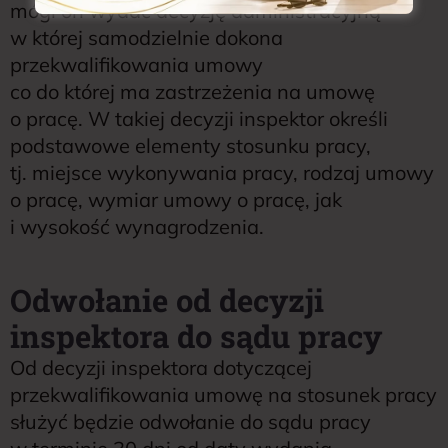
mógł on wydać decyzję administracyjną
w której samodzielnie dokona
przekwalifikowania umowy
co do której ma zastrzeżenia na umowę
o pracę. W takiej decyzji inspektor określi
podstawowe elementy stosunku pracy,
tj. miejsce wykonywania pracy, rodzaj umowy
o pracę, wymiar umowy o pracę, jak
i wysokość wynagrodzenia.
Odwołanie od decyzji
inspektora do sądu pracy
Od decyzji inspektora dotyczącej
przekwalifikowania umowę na stosunek pracy
służyć będzie odwołanie do sądu pracy