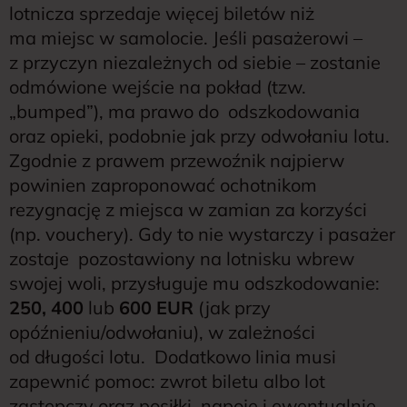
lotnicza sprzedaje więcej biletów niż
ma miejsc w samolocie. Jeśli pasażerowi –
z przyczyn niezależnych od siebie – zostanie
odmówione wejście na pokład (tzw.
„bumped”), ma prawo do odszkodowania
oraz opieki, podobnie jak przy odwołaniu lotu.
Zgodnie z prawem przewoźnik najpierw
powinien zaproponować ochotnikom
rezygnację z miejsca w zamian za korzyści
(np. vouchery). Gdy to nie wystarczy i pasażer
zostaje pozostawiony na lotnisku wbrew
swojej woli, przysługuje mu odszkodowanie:
250, 400
lub
600 EUR
(jak przy
opóźnieniu/odwołaniu), w zależności
od długości lotu. Dodatkowo linia musi
zapewnić pomoc: zwrot biletu albo lot
zastępczy oraz posiłki, napoje i ewentualnie