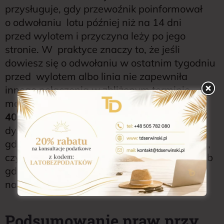
przysługuje, gdy przewoźnik poinformował
o odwołaniu lotu później niż na 14 dni
przed wylotem i przyczyna leży po jego
stronie. W praktyce znaczy to, że jeśli
dowiesz się o odwołaniu w ostatnim tygodniu
przed wylotem albo linia nie zapewniła
innego połączenia w zbliżonym terminie,
możesz żądać odszkodowania (najczęściej
400 EUR
w przypadku lotów średniego
dystansu). Nie dostaniesz rekompensaty,
gdy linia powiadomiła Cię z wyprzedzeniem,
czyli nie później niż 14 dni przed wylotem lub
gdy odwołanie nastąpiło z powodu
nadzwyczajnych okoliczności.
Podsumowanie praw przy