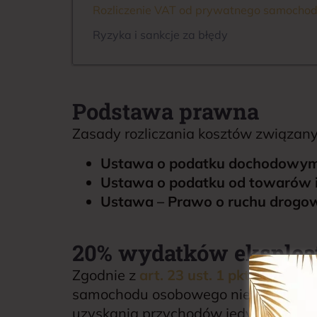
Rozliczenie VAT od prywatnego samochodu
Ryzyka i sankcje za błędy
Podstawa prawna
Zasady rozliczania kosztów związan
Ustawa o podatku dochodowym 
Ustawa o podatku od towarów i
Ustawa – Prawo o ruchu drog
20% wydatków eksploat
Zgodnie z
art. 23 ust. 1 pkt 46a ust
samochodu osobowego niewprowadzon
uzyskania przychodów jedynie część 