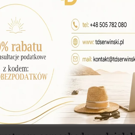
w.
ograniczeniem zalicza się w szczególności:
np. opon, klocków hamulcowych)
C, NNW)
 pojazdu, takie jak opłaty za myjnię czy parkingi
ustawowo z uwagi na mieszany charakter wyko
osobistych. Ustawodawca przyjął stałą proporcj
zebiegu pojazdu dla celów podatku dochodoweg