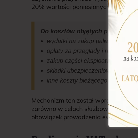
20% wartości poniesionych wydatkó
Do kosztów objętych powyższym 
wydatki na zakup paliwa
opłaty za przeglądy i naprawy
zakup części eksploatacyjnych (
składki ubezpieczeniowe (OC, A
inne koszty bieżącego użytkowania
Mechanizm ten został wprowadzony 
zarówno w celach służbowych, jak i 
obowiązek prowadzenia ewidencji pr