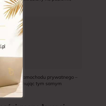
rzystania samochodu prywatnego –
ę 20%, eliminując tym samym
o.