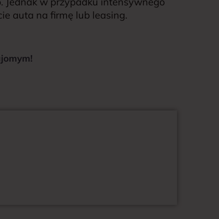
o. Jednak w przypadku intensywnego
 auta na firmę lub leasing.
najomym!