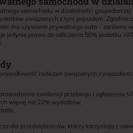
ywatnego samochodu w działal
nego samochodu w działalności gospodarczej p
wydatków związanych z tym pojazdem. Zgodnie 
akter ma używanie prywatnego auta – zarówno w
uje jedynie prawo do odliczenia 50% podatku VAT
.
ędy
rawidłowość rozliczeń związanych z pojazdami.
rowadzenia ewidencji przebiegu i zgłoszenia V
ych więcej niż 20% wydatków,
datki,
cza dla przedsiębiorców, którzy korzystają z sam