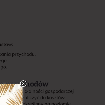
ustaw:
kania przychodu,
ego,
ego.
ia przychodów
dzonej działalności gospodarczej
a prawo zaliczyć do kosztów
en został określony na poziomie