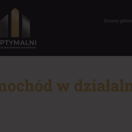
Strona głów
ochód w działaln