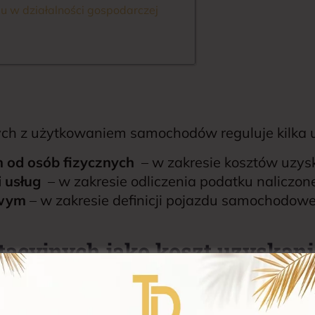
 w działalności gospodarczej
ych z użytkowaniem samochodów reguluje kilka 
od osób fizycznych
– w zakresie kosztów uzys
 usług
– w zakresie odliczenia podatku naliczon
owym
– w zakresie definicji pojazdu samochodow
acyjnych jako koszt uzyskan
awy o PIT
, w przypadku wykorzystywania w prowa
ego do ewidencji środków trwałych podatnik m
ponoszonych wydatków eksploatacyjnych. Limit t