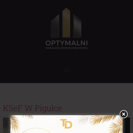
Tag:
faktury XML
KSeF W Pigułce