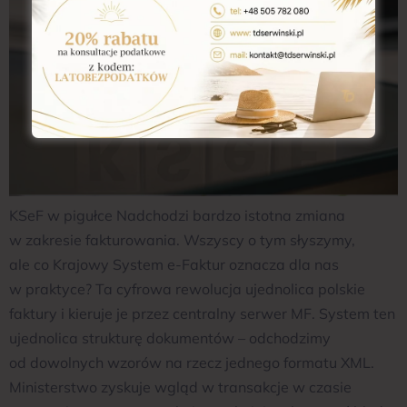
KSeF w pigułce Nadchodzi bardzo istotna zmiana
w zakresie fakturowania. Wszyscy o tym słyszymy,
ale co Krajowy System e-Faktur oznacza dla nas
w praktyce? Ta cyfrowa rewolucja ujednolica polskie
faktury i kieruje je przez centralny serwer MF. System ten
ujednolica strukturę dokumentów – odchodzimy
od dowolnych wzorów na rzecz jednego formatu XML.
Ministerstwo zyskuje wgląd w transakcje w czasie