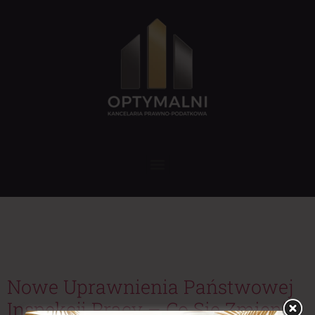
Tag:
nowelizacja
ustawy o PIP
Nowe Uprawnienia Państwowej
Inspekcji Pracy – Co Się Zmienia