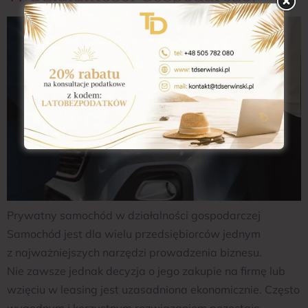
Prywatny samochód w działalności gospodarczej
Samochód jest dla wielu przedsiębiorców jednym
z najważniejszych narzędzi prowadzenia biznesu.
Nie zawsze jednak decyzja o jego zakupie na firmę lub
wzięciu w leasing jest uzasadniona ekonomicznie. Często
wygodnym i korzystnym rozwiązaniem pozostaje