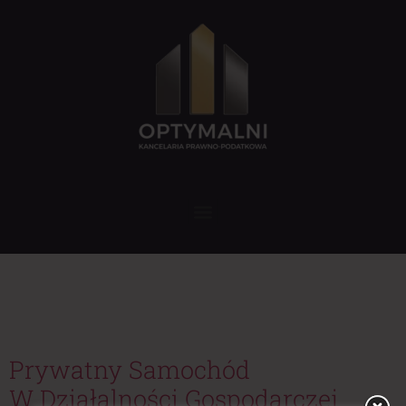
Tag:
odliczenie VAT
samochód prywatny
Prywatny Samochód
W Działalności Gospodarczej