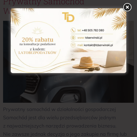
Prywatny Samochód
W Działalności Gospodarczej
Prywatny samochód w działalności gospodarczej
Samochód jest dla wielu przedsiębiorców jednym
z najważniejszych narzędzi prowadzenia biznesu.
Nie zawsze jednak decyzja o jego zakupie na firmę lub