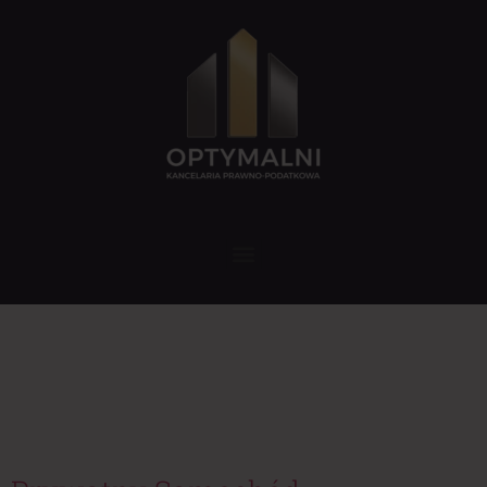
Tag:
podatki
samochód prywatny
firma