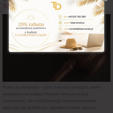
Wsiądziesz Na Pokład
Prawo w chmurach – czyli co musisz wiedzieć zanim
wsiądziesz na pokład Podróże lotnicze to dziś
codzienność, ale nadal bywają nieprzewidywalne –
zdarzają się opóźnienia, odwołania lotów czy tzw.