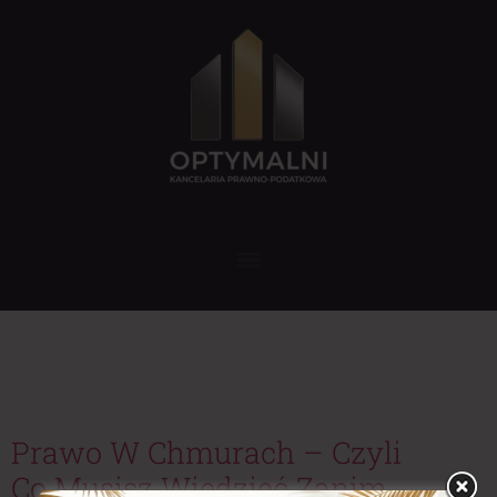
Tag:
prawa pasażera
lotniczego
Prawo W Chmurach – Czyli
Co Musisz Wiedzieć Zanim