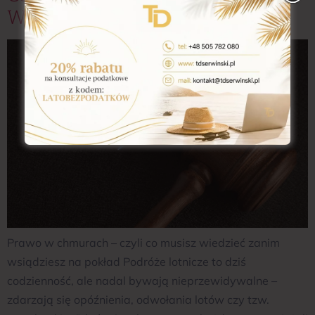
Wsiądziesz Na Pokład
Prawo w chmurach – czyli co musisz wiedzieć zanim
wsiądziesz na pokład Podróże lotnicze to dziś
codzienność, ale nadal bywają nieprzewidywalne –
zdarzają się opóźnienia, odwołania lotów czy tzw.