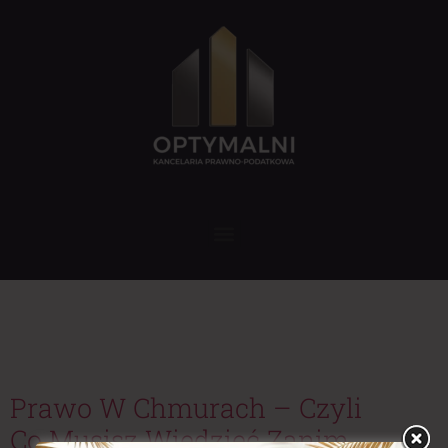
Tag:
prawo lotnicze
odszkodowanie
Prawo W Chmurach – Czyli
Co Musisz Wiedzieć Zanim