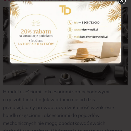
Handel częściami i akcesoriami samochodowymi,
a ryczałt Linkedin Jak wiadomo nie od dziś
przedsiębiorcy prowadzący działalność w zakresie
handlu częściami i akcesoriami do pojazdów
mechanicznych nie mogą opodatkować swoich
dochodów ryczałtem. Wyłączenie te zostało wskazane