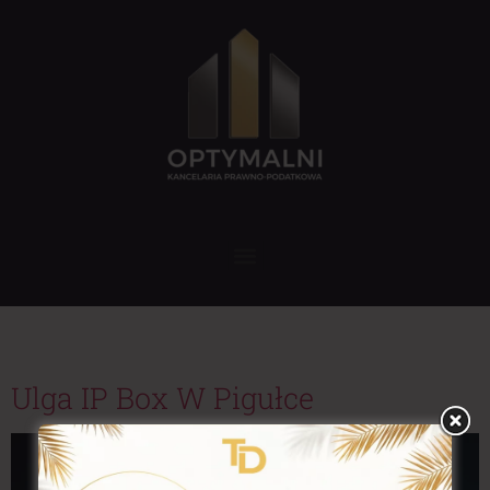
Tag:
Startupy
Ulga IP Box W Pigułce