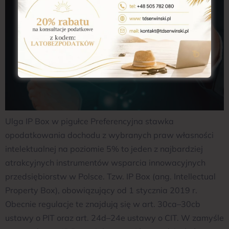
Ulga IP Box w pigułce Preferencyjna stawka
opodatkowania dochodu z wybranych praw własności
intelektualnej na poziomie 5% to jeden z najbardziej
atrakcyjnych instrumentów wsparcia innowacyjnych
przedsiębiorstw w Polsce. Tzw. IP Box (ang. Intellectual
Property Box), obowiązujący od 1 stycznia 2019 r.
Obecnie regulacje te znajdują się w art. 30ca–30cb
ustawy o PIT oraz art. 24d–24e ustawy o CIT. W zamyśle