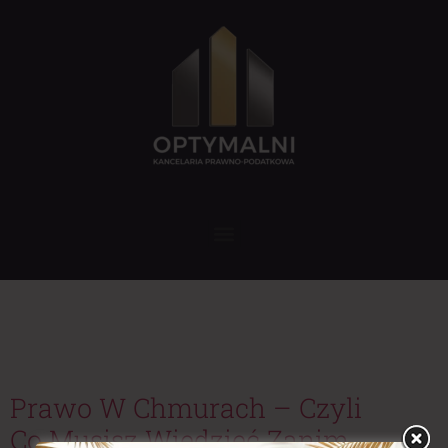
Tag:
zagubiony bagaż
odszkodowanie
Prawo W Chmurach – Czyli
Co Musisz Wiedzieć Zanim