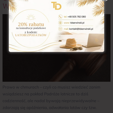
Wsiądziesz Na Pokład
Prawo w chmurach – czyli co musisz wiedzieć zanim
wsiądziesz na pokład Podróże lotnicze to dziś
codzienność, ale nadal bywają nieprzewidywalne –
zdarzają się opóźnienia, odwołania lotów czy tzw.